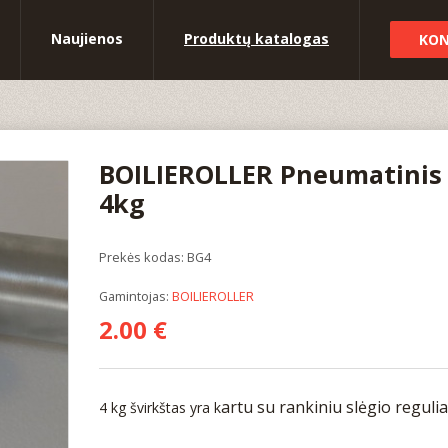
Naujienos
Produktų katalogas
KON
BOILIEROLLER Pneumatinis 
4kg
Prekės kodas: BG4
Gamintojas:
BOILIEROLLER
2.00 €
artu su rankiniu slėgio regulia
4 kg švirkštas yra k